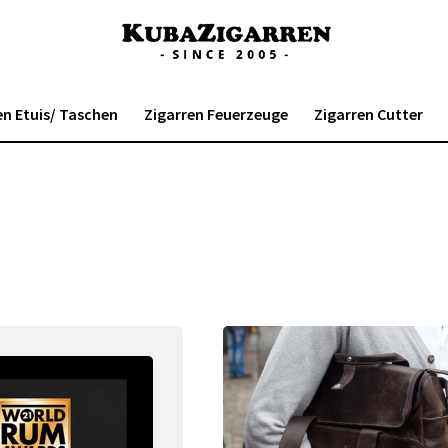
en Etuis/ Taschen
Zigarren Feuerzeuge
Zigarren Cutter