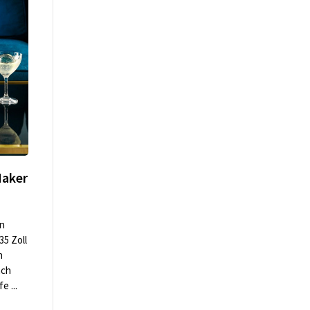
Maker
in
35 Zoll
n
ach
e ...