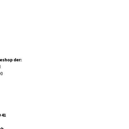
neshop der:
H
90
0 41
ch