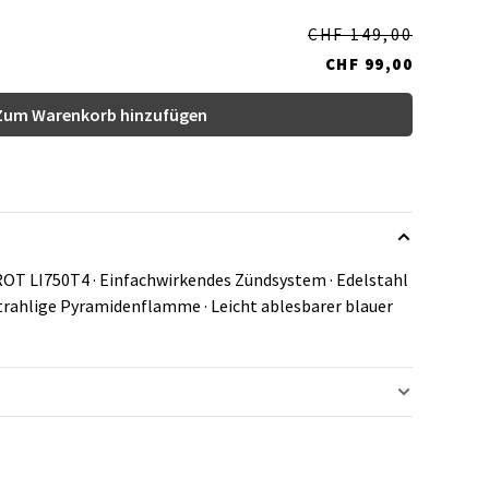
CHF 149,00
CHF 99,00
Zum Warenkorb hinzufügen
 ROT LI750T4 · Einfachwirkendes Zündsystem · Edelstahl
trahlige Pyramidenflamme · Leicht ablesbarer blauer