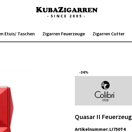
en Etuis/ Taschen
Zigarren Feuerzeuge
Zigarren Cutter
-34%
Quasar II Feuerzeu
Artikelnummer:
LI750T4