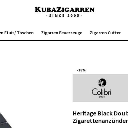
en Etuis/ Taschen
Zigarren Feuerzeuge
Zigarren Cutter
-28%
Heritage Black Doub
Zigarettenanzünde