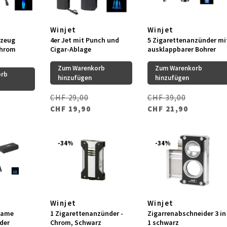
Winjet
Winjet
rzeug
4er Jet mit Punch und
5 Zigarettenanzünder mi
chrom
Cigar-Ablage
ausklappbarer Bohrer
Zum Warenkorb
Zum Warenkorb
orb
hinzufügen
hinzufügen
CHF 29,00
CHF 39,00
CHF 19,90
CHF 21,90
-34%
-34%
Winjet
Winjet
Flame
1 Zigarettenanzünder -
Zigarrenabschneider 3 in
der
Chrom, Schwarz
1 schwarz