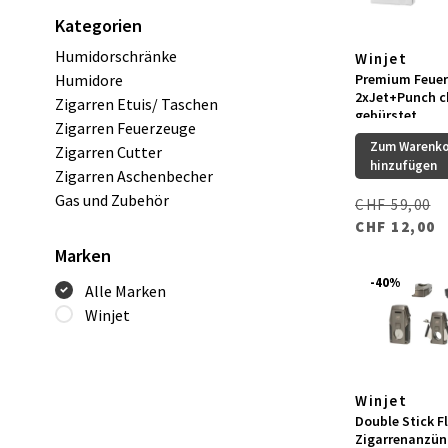
Kategorien
Humidorschränke
Winjet
Premium Feue
Humidore
2xJet+Punch 
Zigarren Etuis/ Taschen
gebürstet
Zigarren Feuerzeuge
Zum Warenk
Zigarren Cutter
hinzufügen
Zigarren Aschenbecher
Gas und Zubehör
CHF 59,00
CHF 12,00
Marken
-40%
Alle Marken
Winjet
Winjet
Double Stick 
Zigarrenanzün