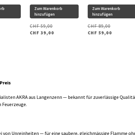
orb
Zum Warenkorb
Zum Warenkorb
hinzufügen
hinzufügen
CHF 59,00
CHF 89,00
CHF 39,00
CHF 59,00
Preis
alisten AKRA aus Langenzenn — bekannt für zuverlässige Qualität 
n Feuerzeuge.
ei von Unreinheiten — für eine saubere, gleichmässige Flamme ohn