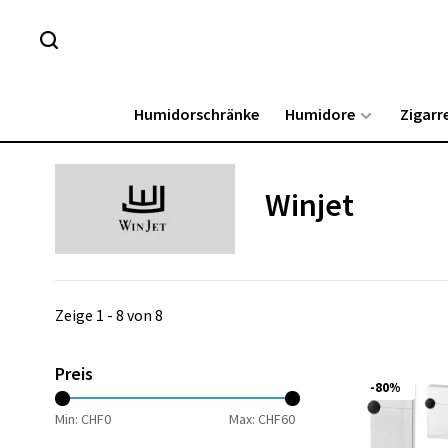
Humidorschränke
Humidore
Zigarr
Winjet
Zeige 1 - 8 von 8
Preis
-80%
Min: CHF
0
Max: CHF
60