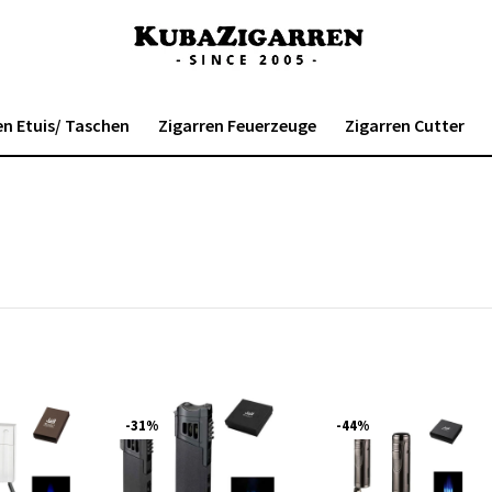
en Etuis/ Taschen
Zigarren Feuerzeuge
Zigarren Cutter
-31%
-44%