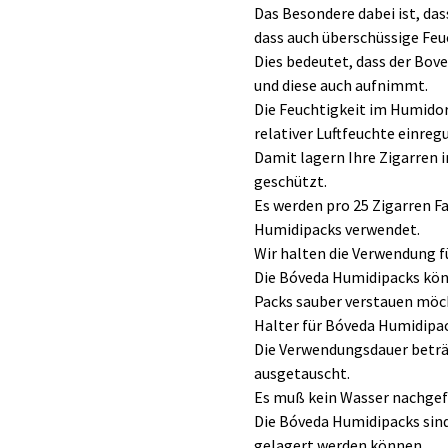
Das Besondere dabei ist, da
dass auch überschüssige Fe
Dies bedeutet, dass der Bov
und diese auch aufnimmt.
Die Feuchtigkeit im Humido
relativer Luftfeuchte einregu
Damit lagern Ihre Zigarren 
geschützt.
Es werden pro 25 Zigarren 
Humidipacks verwendet.
Wir halten die Verwendung fü
Die Bóveda Humidipacks kön
Packs sauber verstauen möch
Halter für Bóveda Humidipac
Die Verwendungsdauer beträg
ausgetauscht.
Es muß kein Wasser nachgefü
Die Bóveda Humidipacks sind 
gelagert werden können.