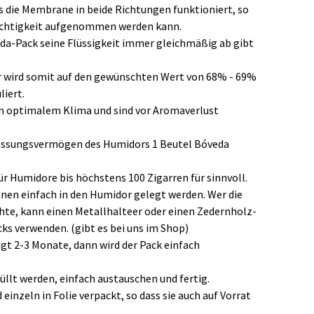
ss die Membrane in beide Richtungen funktioniert, so
uchtigkeit aufgenommen werden kann.
eda-Pack seine Flüssigkeit immer gleichmäßig ab gibt
r wird somit auf den gewünschten Wert von 68% - 69%
liert.
in optimalem Klima und sind vor Aromaverlust
Fassungsvermögen des Humidors 1 Beutel Bóveda
r Humidore bis höchstens 100 Zigarren für sinnvoll.
nen einfach in den Humidor gelegt werden. Wer die
te, kann einen Metallhalteer oder einen Zedernholz-
ks verwenden. (gibt es bei uns im Shop)
t 2-3 Monate, dann wird der Pack einfach
llt werden, einfach austauschen und fertig.
einzeln in Folie verpackt, so dass sie auch auf Vorrat