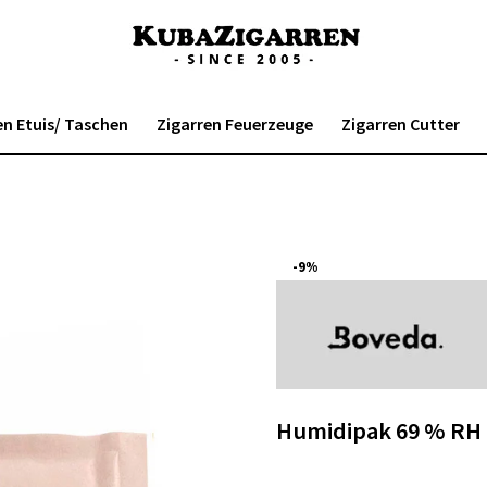
en Etuis/ Taschen
Zigarren Feuerzeuge
Zigarren Cutter
-9%
Humidipak 69 % RH 